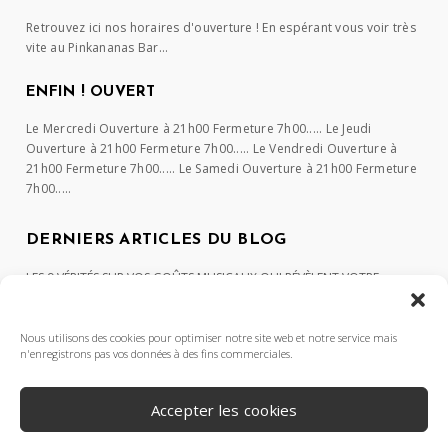
Retrouvez ici nos horaires d'ouverture ! En espérant vous voir très
vite au Pinkananas Bar...
ENFIN ! OUVERT
Le Mercredi Ouverture à 21h00 Fermeture 7h00..... Le Jeudi
Ouverture à 21h00 Fermeture 7h00..... Le Vendredi Ouverture à
21h00 Fermeture 7h00..... Le Samedi Ouverture à 21h00 Fermeture
7h00.....
DERNIERS ARTICLES DU BLOG
LES 9 VÉRITÉS SUR VOS GOÛTS MUSICAUX QUI RÉVÈLENT VOTRE
PERSONNALITÉ
Peace and Love and… Music
Nous utilisons des cookies pour optimiser notre site web et notre service mais
n'enregistrons pas vos données à des fins commerciales.
L’abus d’alcool est dangereux pour la santé, consommez avec
modération.
Accepter les cookies